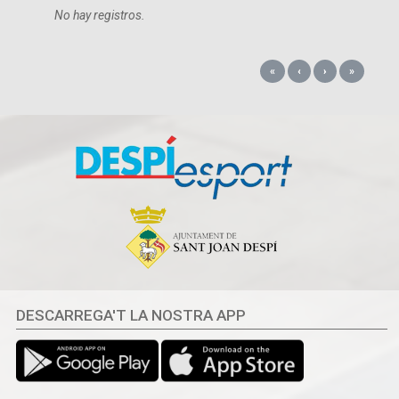
No hay registros.
«
‹
›
»
DESCARREGA'T LA NOSTRA APP