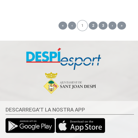
«
‹
1
2
3
›
»
DESCARREGA'T LA NOSTRA APP