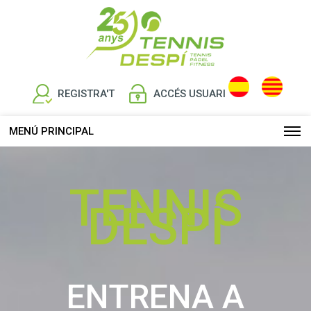
REGISTRA'T
ACCÉS USUARI
MENÚ PRINCIPAL
TENNIS
DESPÍ
ENTRENA A