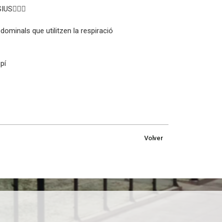
US🧘🏼‍♀️
dominals que utilitzen la respiració
pí
Volver